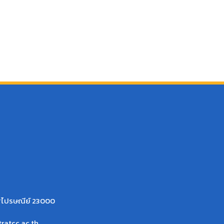
ัสไปรษณีย์ 23000
ratcc.ac.th