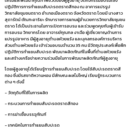
เสริมและพัฒนาคุณภาพชีวิตของผู้สูงอายุ จัดกิจกรรมอบรมเชิง
ปฏิบัติการการทำแยมสับปะรดตราดสีทอง ณ อาคารแปรรูป
วิทยาลัยชุมชนตราด อำเภอเมืองตราด จังหวัดตราด โดยมี นางสาว
สุดารัตน์ ตัณฑะอาริยะ รักษาราชการแทนผู้อำนวยการวิทยาลัยชุมชน
ตราด ได้เป็นประธานในการเปิดการอบรม และร่วมพูดคุยกับผู้เข้ารับ
การอบรม วิทยากรโดย อาจารย์กุณฑล งาเจือ ผู้เชี่ยวชาญด้านการ
แปรรูปอาหาร มีผู้สูงอายุตำบลห้วยแร้ง และบุคลกรองค์การบริหาร
ส่วนตำบลห้วยแร้ง เข้าร่วมอบรมจำนวน 35 คน มีวัตถุประสงค์เพื่อฝึก
ปฏิบัติการทำแยมสับปะรด พัฒนาผลิตภัณฑ์ในพื้นที่ตำบลห้วยแร้ง
และสร้างเครือข่ายความร่วมมือในการพัฒนาผลิตภัณฑ์ผู้สูงอายุ
โดยผู้สูงอายุได้เรียนรู้การทำแยมสับปะรด โดยใช้สับปะรดตราดสี
ทอง ซึ่งมีรสชาติหวานหอม มีลักษณะผลไม่ใหญ่ เรียนรู้กระบวนการ
ต่าง ๆ ดังนี้
- วัตถุดิบที่ใช้ในการผลิต
- กระบวนการทำแยมสับปะรดตราดสีทอง
- การฆ่าเชื้อบรรจุภัณฑ์
- เทคนิคในการทำแยมสับปะรด